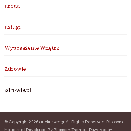
uroda
usługi
Wyposażenie Wnętrz
Zdrowie
zdrowie.pl
© Copyright 2026
artykuł wrogi
. All Rights Reserved.
Blossom
Magazine | Developed By
Blossom Themes
.
Powered by