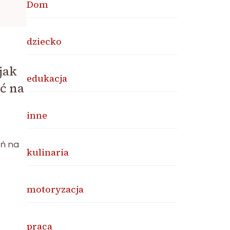
Dom
dziecko
jak
edukacja
ć na
inne
ań na
kulinaria
motoryzacja
praca