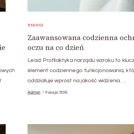
USŁUGI
Zaawansowana codzienna och
ie
oczu na co dzień
Lead: Profilaktyka narządu wzroku to klu
zowych
element codziennego funkcjonowania, któ
W
oddziałuje wprost na jakość widzenia. …
9 maja 2026
Admin