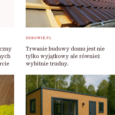
ZDROWIE.PL
Trwanie budowy domu jest nie
eczny
tylko wyjątkowy ale również
nych
wybitnie trudny.
rcie