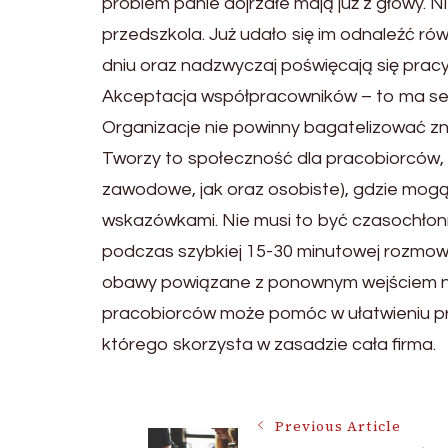
problem panie dojrzałe mają już z głowy. 
przedszkola. Już udało się im odnaleźć 
dniu oraz nadzwyczaj poświęcają się pracy
Akceptacja współpracowników – to ma se
Organizacje nie powinny bagatelizować zn
Tworzy to społeczność dla pracobiorców
zawodowe, jak oraz osobiste), gdzie mogą d
wskazówkami. Nie musi to być czasochłonne
podczas szybkiej 15-30 minutowej rozmow
obawy powiązane z ponownym wejściem na 
pracobiorców może pomóc w ułatwieniu prz
którego skorzysta w zasadzie cała firma.
Post
Previous Article