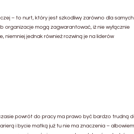
czej – to nurt, który jest szkodliwy zarówno dla samych
posób organizacje mogą zagwarantować, iż nie wyłącznie
 niemniej jednak również rozwiną je na liderów
 czasie powrót do pracy ma prawo być bardzo trudną d
arierą i bycie matką już tu nie ma znaczenia – albowie