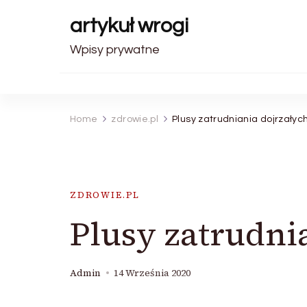
artykuł wrogi
Wpisy prywatne
Home
zdrowie.pl
Plusy zatrudniania dojrzały
ZDROWIE.PL
Plusy zatrudni
Admin
14 Września 2020