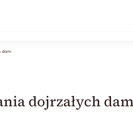
ch dam
ania dojrzałych da