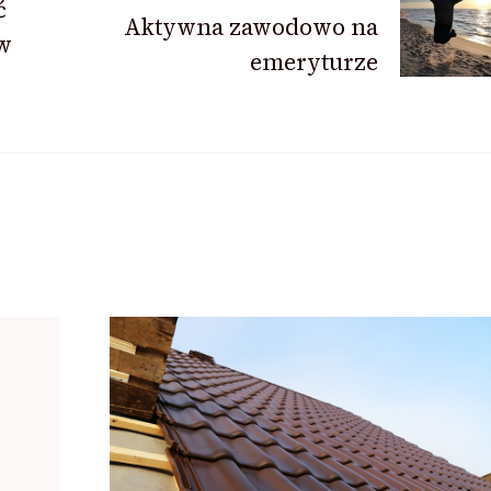
ć
Aktywna zawodowo na
 w
emeryturze