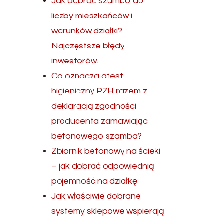
Jak dobrać szambo do
liczby mieszkańców i
warunków działki?
Najczęstsze błędy
inwestorów.
Co oznacza atest
higieniczny PZH razem z
deklaracją zgodności
producenta zamawiając
betonowego szamba?
Zbiornik betonowy na ścieki
– jak dobrać odpowiednią
pojemność na działkę
Jak właściwie dobrane
systemy sklepowe wspierają