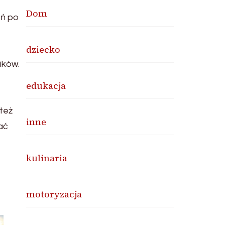
Dom
eń po
dziecko
ików.
edukacja
też
inne
ać
kulinaria
motoryzacja