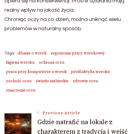
opiera się na konsekwencji. Proste działania mają
realny wpływ na jakość życia.
Chroniąc oczy na co dzień, można uniknąć wielu
problemów w naturalny sposób.
dbanie o wzrok
ergonomia pracy wzrokowej
Tags:
higiena wzroku
ochrona oczu
praca przy komputerze a wzrok
profilaktyka wzroku
suchość oczu
światło niebieskie
zdrowie oczu
zmęczenie oczu
Post
Previous Article
Gdzie natrafić na lokale z
charakterem z tradycją i wejść