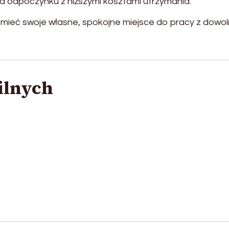
ca odpoczynku z niższymi kosztami utrzymania.
ą mieć swoje własne, spokojne miejsce do pracy z dowo
ilnych