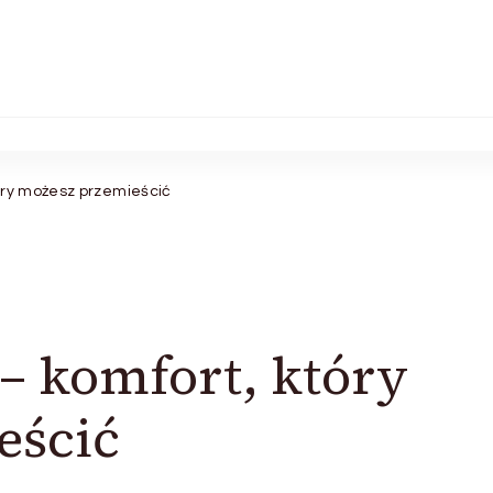
óry możesz przemieścić
– komfort, który
eścić