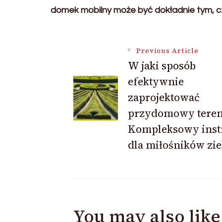
domek mobilny może być dokładnie tym, 
Post
Previous Article
W jaki sposób
efektywnie
Navigation
zaprojektować
przydomowy teren
Kompleksowy inst
dla miłośników zie
You may also like