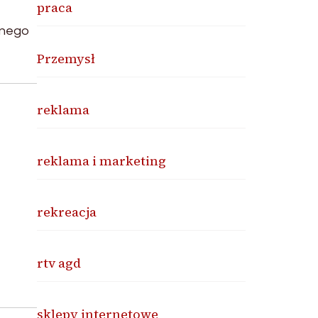
praca
lnego
Przemysł
reklama
reklama i marketing
rekreacja
rtv agd
sklepy internetowe