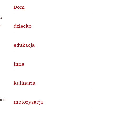
Dom
a
dziecko
e
edukacja
inne
kulinaria
ach
motoryzacja