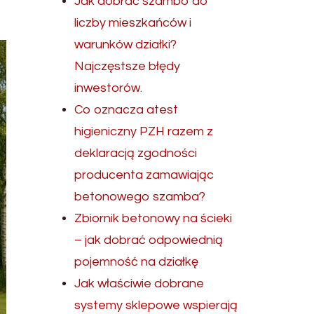
Jak dobrać szambo do
liczby mieszkańców i
warunków działki?
Najczęstsze błędy
inwestorów.
Co oznacza atest
higieniczny PZH razem z
deklaracją zgodności
producenta zamawiając
betonowego szamba?
Zbiornik betonowy na ścieki
– jak dobrać odpowiednią
pojemność na działkę
Jak właściwie dobrane
systemy sklepowe wspierają